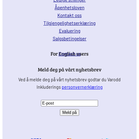
Åpenhetsloven
Kontakt oss
Tilgjengelighetserklæring
Evaluering
Salgsbetingelser
For English users
Contact us
Meld deg på vårt nyhetsbrev
Ved å melde deg på vårt nyhetsbrev godtar du Varodd
Inkluderings
personvernerklæring
E
-
p
o
s