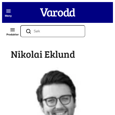
Hopp
til
Meny
innhold
Søk
Produkter
Nikolai Eklund