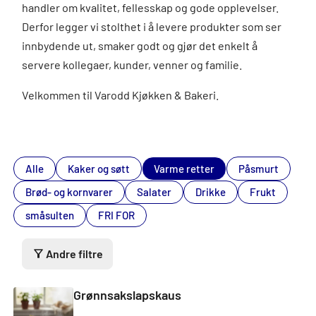
handler om kvalitet, fellesskap og gode opplevelser.
Derfor legger vi stolthet i å levere produkter som ser
innbydende ut, smaker godt og gjør det enkelt å
servere kollegaer, kunder, venner og familie.
Velkommen til Varodd Kjøkken & Bakeri.
Alle
Kaker og søtt
Varme retter
Påsmurt
Brød- og kornvarer
Salater
Drikke
Frukt
småsulten
FRI FOR
Andre filtre
Grønnsakslapskaus