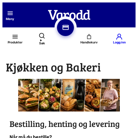
Hopp
til
Meny
innhold
Produkter
Logg inn
Søk
Kjøkken og Bakeri
Bestilling, henting og levering
Når må du bestille?