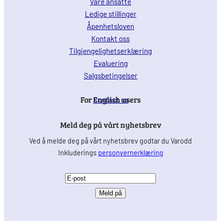
Våre ansatte
Ledige stillinger
Åpenhetsloven
Kontakt oss
Tilgjengelighetserklæring
Evaluering
Salgsbetingelser
For English users
Contact us
Meld deg på vårt nyhetsbrev
Ved å melde deg på vårt nyhetsbrev godtar du Varodd
Inkluderings
personvernerklæring
E
-
p
o