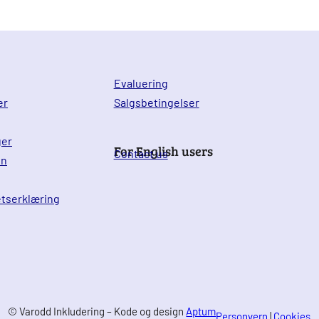
Evaluering
er
Salgsbetingelser
ger
For English users
Contact us
en
etserklæring
© Varodd Inkludering – Kode og design
Aptum
Personvern
|
Cookies