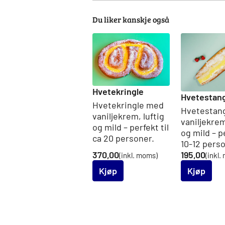
Du liker kanskje også
Hvetekringle
Hvetestan
Hvetekringle med
Hvetestan
vaniljekrem, luftig
vaniljekrem
og mild – perfekt til
og mild – pe
ca 20 personer.
10-12 pers
370,00
195,00
(inkl. moms)
(inkl.
Kjøp
Kjøp