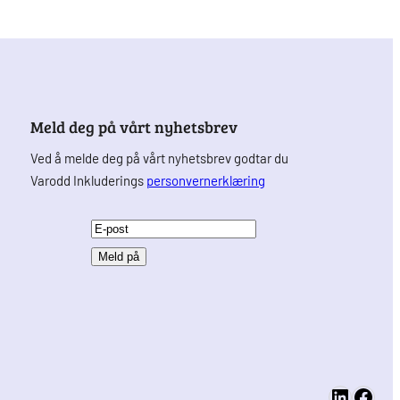
Meld deg på vårt nyhetsbrev
Ved å melde deg på vårt nyhetsbrev godtar du
Varodd Inkluderings
personvernerklæring
E
-
p
o
s
t
(
LinkedIn
Facebook