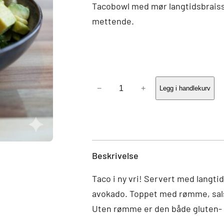
Tacobowl med mør langtidsbraisse
mettende.
Tacobowl
−
+
Legg i handlekurv
antall
Beskrivelse
Taco i ny vri! Servert med langtid
avokado. Toppet med rømme, salsa 
Uten rømme er den både gluten- 