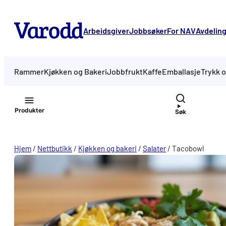
Hopp
til
Arbeidsgiver
Jobbsøker
For NAV
Avdelin
innhold
Rammer
Kjøkken og Bakeri
Jobbfrukt
Kaffe
Emballasje
Trykk o
Produkter
Søk
Hjem
/
Nettbutikk
/
Kjøkken og bakeri
/
Salater
/
Tacobowl