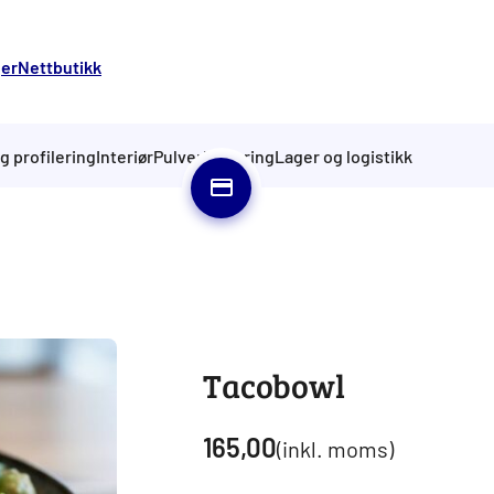
ger
Nettbutikk
g profilering
Interiør
Pulverlakkering
Lager og logistikk
Tacobowl
165,00
(inkl. moms)