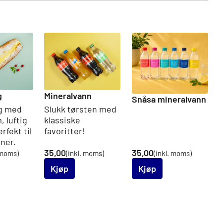
g
Mineralvann
Snåsa mineralvann
g med
Slukk tørsten med
, luftig
klassiske
rfekt til
favoritter!
oner.
35,00
35,00
 moms)
(inkl. moms)
(inkl. moms)
Kjøp
Kjøp