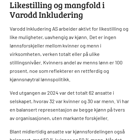
Likestilling og mangfold i
Varodd Inkludering
Varodd Inkludering AS arbeider aktivt for likestilling og
like muligheter, uavhengig av kjønn. Det er ingen
lønnsforskjeller mellom kvinner og menn i
virksomheten, verken totalt eller på ulike
stillingsnivåer. Kvinners andel av menns lønn er 100
prosent, noe som reflekterer en rettferdig og
kjønnsnøytral lønnspolitikk.
Ved utgangen av 2024 var det totalt 62 ansatte i
selskapet, hvorav 32 var kvinner og 30 var menn. Vi har
en balansert representasjon av begge kjønn på tvers
av organisasjonen, uten markante forskjeller.
Blant midlertidig ansatte var kjønnsfordelingen også
balansert, med 50 % kvinner og 50 % menn. Når det