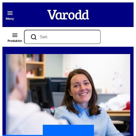
Hopp
til
Meny
innhold
Søk
Produkter