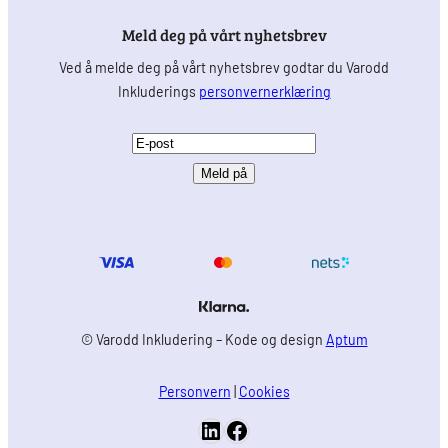
Meld deg på vårt nyhetsbrev
Ved å melde deg på vårt nyhetsbrev godtar du Varodd
Inkluderings
personvernerklæring
E
-
p
o
s
t
(
P
© Varodd Inkludering – Kode og design
Aptum
å
k
Personvern
|
Cookies
r
LinkedIn
Facebook
e