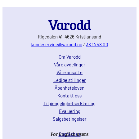
Rigedalen 41, 4626 Kristiansand
kundeservice@varodd.no
/
38 14 48 00
Om Varodd
Våre avdelinger
Våre ansatte
Ledige stillinger
Åpenhetsloven
Kontakt oss
Tilgjengelighetserklæring
Evaluering
Salgsbetingelser
For English users
Contact us